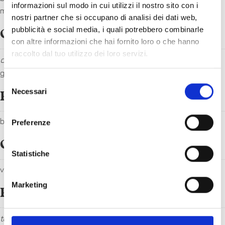
informazioni sul modo in cui utilizzi il nostro sito con i
mayo and teriyaki sauce
nostri partner che si occupano di analisi dei dati web,
pubblicità e social media, i quali potrebbero combinarle
Gazpacho
con altre informazioni che hai fornito loro o che hanno
raccolto dal tuo utilizzo dei loro servizi.
con stracciatella di burrata e crostini agli aromi
1, 7
gazpacho with burrata stracciatella and seasoned croutons
Selezione
Necessari
del
Patate al forno
consenso
baked potatoes
Preferenze
Caponata di verdure
Statistiche
vegetables caponata
Marketing
Panna cotta
topping a scelta: caramello, cioccolato o frutti di