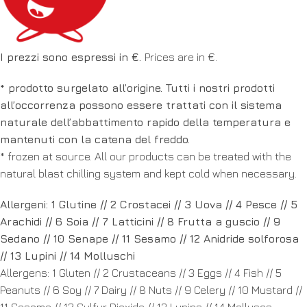
I prezzi sono espressi in €.
Prices are in €.
* prodotto surgelato all’origine. Tutti i nostri prodotti
all’occorrenza possono essere trattati con il sistema
naturale dell’abbattimento rapido della temperatura e
mantenuti con la catena del freddo.
* frozen at source. All our products can be treated with the
natural blast chilling system and kept cold when necessary.
Allergeni: 1 Glutine // 2 Crostacei // 3 Uova // 4 Pesce // 5
Arachidi // 6 Soia // 7 Latticini // 8 Frutta a guscio // 9
Sedano // 10 Senape // 11 Sesamo // 12 Anidride solforosa
// 13 Lupini // 14 Molluschi
Allergens: 1 Gluten // 2 Crustaceans // 3 Eggs // 4 Fish // 5
Peanuts // 6 Soy // 7 Dairy // 8 Nuts // 9 Celery // 10 Mustard //
11 Sesame // 12 Sulfur Dioxide // 13 Lupins // 14 Molluscs