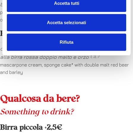
Accetta tutti
bosco
7
panna cotta with topping of your choice: caramel, chocolate
or berries
Accetta selezionati
Birramisù +2€
Rifiuta
crema al mascarpone, pan di Spagna* con bagna
alla birra rossa doppio malto e orzo
1, 3, 7
mascarpone cream, sponge cake* with double malt red beer
and barley
Qualcosa da bere?
Something to drink?
Birra piccola +2,5€