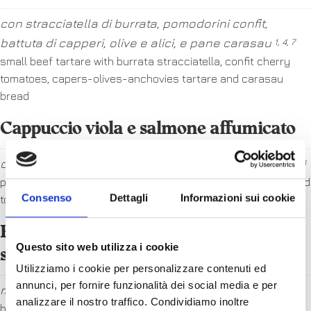
con stracciatella di burrata, pomodorini confit,
battuta di capperi, olive e alici, e pane carasau
1, 4, 7
small beef tartare with burrata stracciatella, confit cherry
tomatoes, capers-olives-anchovies tartare and carasau
bread
Cappuccio viola e salmone affumicato
con dressing ai frutti di bosco, mela e noci tostate
4, 8
purple cabbage and smoked salmon with berries dressing and
Consenso
Dettagli
Informazioni sui cookie
toasted walnuts
Riso basmati con verdurine saltate,
Questo sito web utilizza i cookie
sovracoscia di pollo +1,5€
Utilizziamo i cookie per personalizzare contenuti ed
annunci, per fornire funzionalità dei social media e per
maio agli agrumi e salsa teriyaki
3, 6, 7
analizzare il nostro traffico. Condividiamo inoltre
basmati rice with sautéed vegetables, chicken thigh, citrus