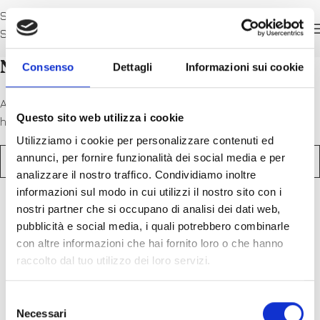
Skip to navigation
Skip to main content
Nothing Found
Consenso
Dettagli
Informazioni sui cookie
Apologies, but no results were found. Perhaps searching will
Questo sito web utilizza i cookie
help find a related post.
Utilizziamo i cookie per personalizzare contenuti ed
annunci, per fornire funzionalità dei social media e per
analizzare il nostro traffico. Condividiamo inoltre
informazioni sul modo in cui utilizzi il nostro sito con i
nostri partner che si occupano di analisi dei dati web,
pubblicità e social media, i quali potrebbero combinarle
con altre informazioni che hai fornito loro o che hanno
raccolto dal tuo utilizzo dei loro servizi.
Selezione
Necessari
del